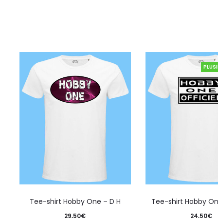
PLUS
Tee-shirt Hobby One – D H
Tee-shirt Hobby On
29,50
€
24,50
€