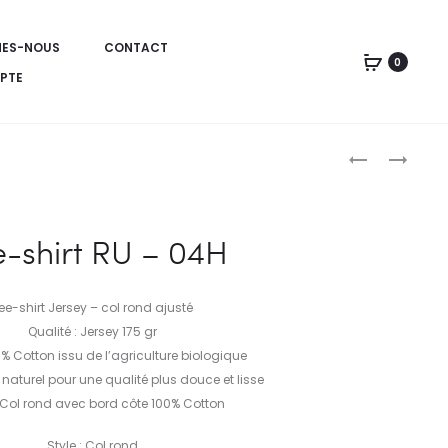
MES-NOUS
CONTACT
0
PTE
TEE-
TEE-
SHIRT
SHIRT
Produc
RU
RU
–
–
naviga
e-shirt RU – 04H
03H
04F
ee-shirt Jersey – col rond ajusté
Qualité : Jersey 175 gr
 % Cotton issu de l’agriculture biologique
 naturel pour une qualité plus douce et lisse
Col rond avec bord côte 100% Cotton
Style : Col rond