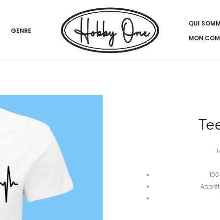
QUI SOM
GENRE
MON COM
Te
T
100
Apprêt