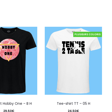
PLUSIEURS COLORIS
rt Hobby One – B H
Tee-shirt TT – 05 H
29,50
€
24,50
€