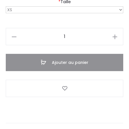
*
Taille
quantité
de
Tee-
shirt
Ajouter au panier
BT
-
02F