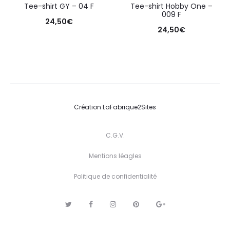
Tee-shirt GY – 04 F
Tee-shirt Hobby One –
009 F
24,50
€
24,50
€
Création
LaFabrique2Sites
C.G.V.
Mentions léagles
Politique de confidentialité
T
F
I
P
G
w
a
n
i
o
i
c
s
n
o
t
e
t
t
g