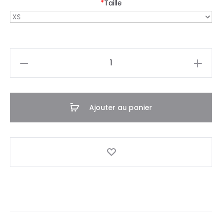
*
Taille
quantité
de
Tee-
shirt
Ajouter au panier
AV
-
03H