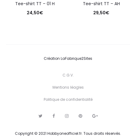
Tee-shirt TT – 01 H
Tee-shirt TT – AH
24,50
€
29,50
€
Création
LaFabrique2Sites
C.G.V.
Mentions léagles
Politique de confidentialité
T
F
I
P
G
w
a
n
i
o
i
c
s
n
o
t
e
t
t
g
Copyright © 2021 Hobbyoneofficiel.fr. Tous droits réservés.
t
b
a
e
l