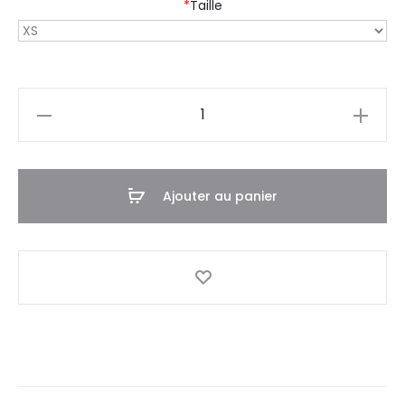
*
Taille
quantité
de
Tee-
shirt
Ajouter au panier
FB
-
01
H