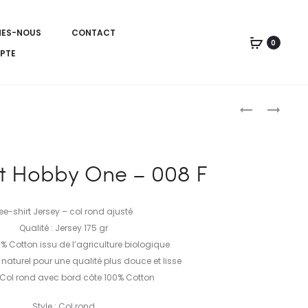
MES-NOUS
CONTACT
0
PTE
TEE-
TEE-
SHIRT
SHIRT
Produc
HOBBY
HOBBY
ONE
ONE
naviga
rt Hobby One – 008 F
–
–
007
009
F
F
ee-shirt Jersey – col rond ajusté
Qualité : Jersey 175 gr
 % Cotton issu de l’agriculture biologique
 naturel pour une qualité plus douce et lisse
Col rond avec bord côte 100% Cotton
Style : Col rond