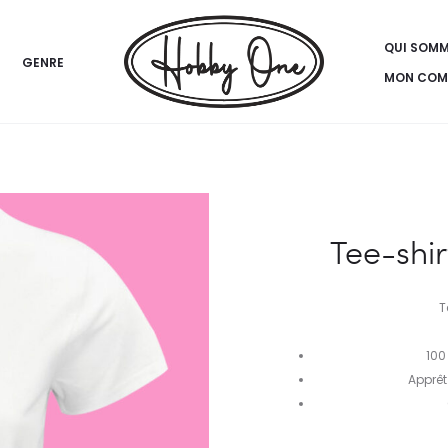
QUI SOM
GENRE
MON COM
Tee-shi
T
100
Apprêt