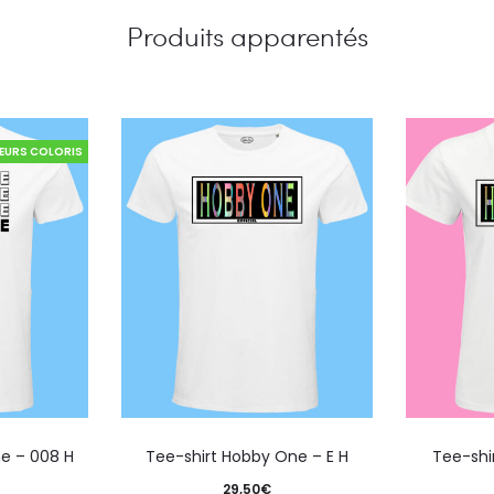
Produits apparentés
IEURS COLORIS
e – 008 H
Tee-shirt Hobby One – E H
Tee-shi
29,50
€