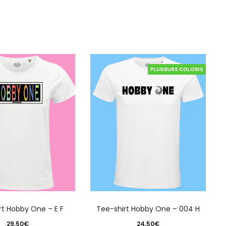
PLUSIEURS COLORIS
rt Hobby One – E F
Tee-shirt Hobby One – 004 H
29,50
€
24,50
€