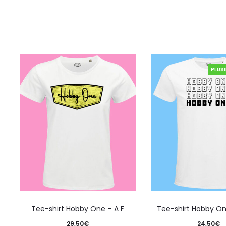
PLUS
Tee-shirt Hobby One – A F
Tee-shirt Hobby On
29,50
€
24,50
€