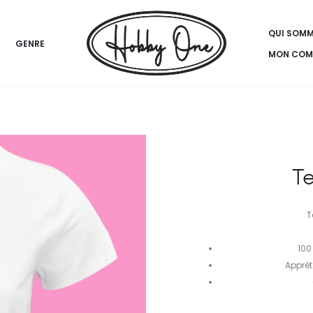
QUI SOM
GENRE
MON COM
Te
T
100
Apprêt