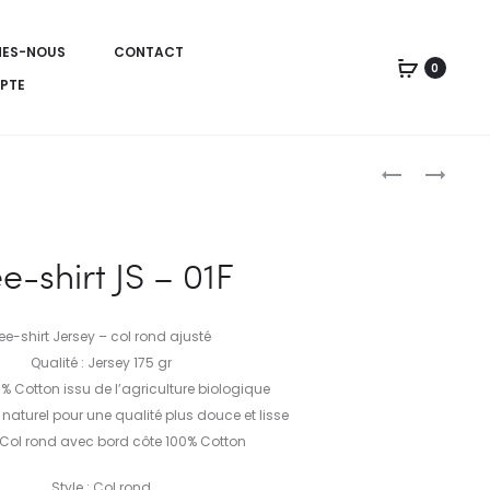
MES-NOUS
CONTACT
0
PTE
TEE-
TEE-
SHIRT
SHIRT
Produc
JS
JS
–
–
naviga
e-shirt JS – 01F
01H
02H
ee-shirt Jersey – col rond ajusté
Qualité : Jersey 175 gr
 % Cotton issu de l’agriculture biologique
 naturel pour une qualité plus douce et lisse
Col rond avec bord côte 100% Cotton
Style : Col rond