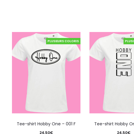
PLUSIEURS COLORIS
PLUS
Tee-shirt Hobby One – 001 F
Tee-shirt Hobby On
24,50
€
24,50
€