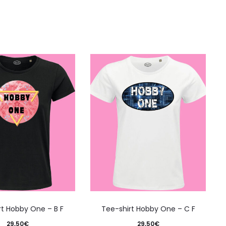
rt Hobby One – B F
Tee-shirt Hobby One – C F
29,50
€
29,50
€