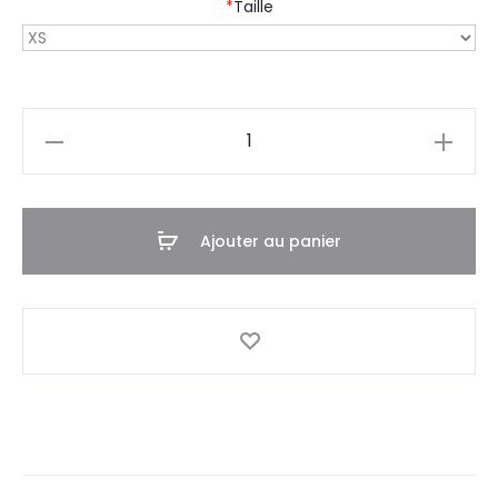
*
Taille
quantité
de
Tee-
shirt
Ajouter au panier
ES
-
05F