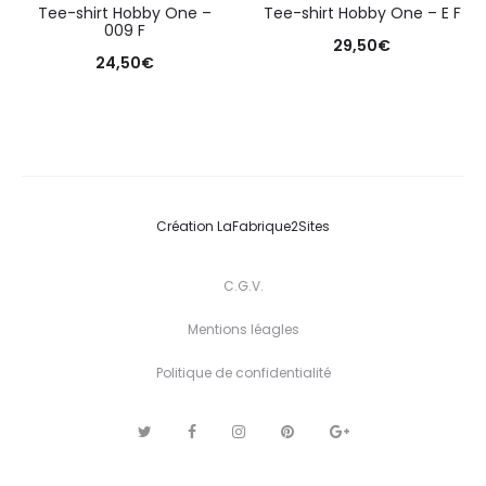
Tee-shirt Hobby One –
Tee-shirt Hobby One – E F
009 F
29,50
€
24,50
€
Création
LaFabrique2Sites
C.G.V.
Mentions léagles
Politique de confidentialité
T
F
I
P
G
w
a
n
i
o
i
c
s
n
o
t
e
t
t
g