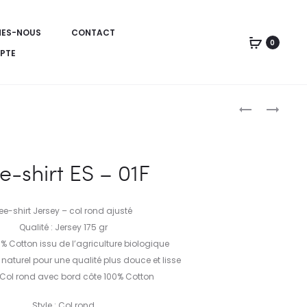
MES-NOUS
CONTACT
0
PTE
TEE-
TEE-
SHIRT
SHIRT
Produc
ES
ES
–
–
naviga
e-shirt ES – 01F
01H
02H
ee-shirt Jersey – col rond ajusté
Qualité : Jersey 175 gr
 % Cotton issu de l’agriculture biologique
 naturel pour une qualité plus douce et lisse
Col rond avec bord côte 100% Cotton
Style : Col rond