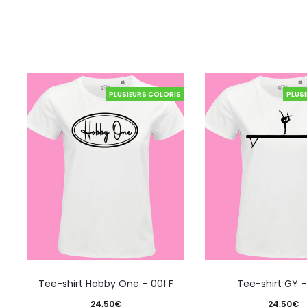
PLUSIEURS COLORIS
PLUS
Tee-shirt Hobby One – 001 F
Tee-shirt GY –
24,50
€
24,50
€