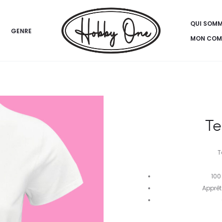
QUI SOM
GENRE
MON COM
Te
T
100
Apprêt