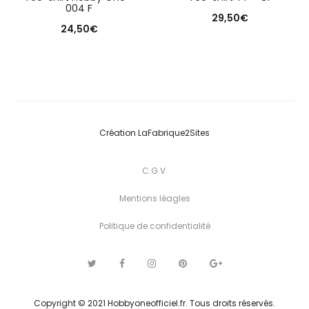
004 F
29,50
€
24,50
€
Création
LaFabrique2Sites
C.G.V.
Mentions léagles
Politique de confidentialité
T
F
I
P
G
w
a
n
i
o
i
c
s
n
o
t
e
t
t
g
Copyright © 2021 Hobbyoneofficiel.fr. Tous droits réservés.
t
b
a
e
l