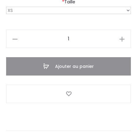
*
Taille
quantité
de
Tee-
shirt
Ajouter au panier
BT
-
03F